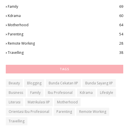
Family
69
Kdrama
60
Motherhood
64
Parenting
54
Remote Working
28
Travelling
38
TAGS
Beauty
Blogging
Bunda Cekatan IIP
Bunda Sayang IIP
Business
Family
Ibu Profesional
Kdrama
Lifestyle
Literasi
Matrikulasi IIP
Motherhood
Orientasi Ibu Profesional
Parenting
Remote Working
Travelling