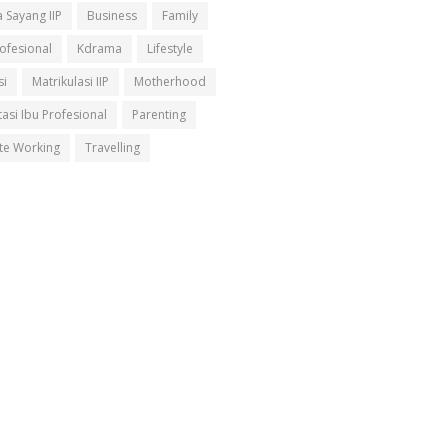
 Sayang IIP
Business
Family
rofesional
Kdrama
Lifestyle
si
Matrikulasi IIP
Motherhood
asi Ibu Profesional
Parenting
e Working
Travelling