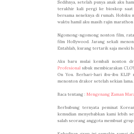
Sedihnya, setelah punya anak aku ham
terakhir kali pergi ke bioskop saa
bersama neneknya di rumah. Hobiku 
waktu hamil aku masih rajin marathon 
Ngomong-ngomong nonton film, rata-
film Hollywood. Jarang sekali menon
Entahlah, kurang tertarik saja meski b
Aku baru mulai kembali nonton 
Profesional
sibuk membicarakan
CLOY
On You. Berhari-hari ibu-ibu KLIP 
menonton drakor setelah sekian lama.
Baca tentang :
Mengenang Zaman Mar
Berhubung ternyata peminat Korea
kemudian menyebabkan kami lebih ser
salah seorang anggota membuat grup 
Kehadiran grup ini semakin ramai 