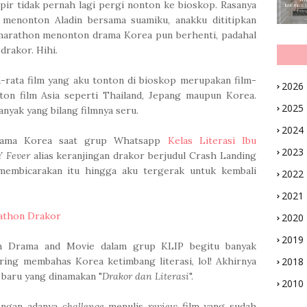
pir tidak pernah lagi pergi nonton ke bioskop. Rasanya
t menonton Aladin bersama suamiku, anakku dititipkan
marathon menonton drama Korea pun berhenti, padahal
drakor. Hihi.
rata film yang aku tonton di bioskop merupakan film-
2026
ton film Asia seperti Thailand, Jepang maupun Korea.
2025
anyak yang bilang filmnya seru.
2024
drama Korea saat grup Whatsapp
Kelas Literasi Ibu
2023
 Fever
alias keranjingan drakor berjudul Crash Landing
membicarakan itu hingga aku tergerak untuk kembali
2022
2021
athon Drakor
2020
2019
n Drama and Movie dalam grup KLIP begitu banyak
ing membahas Korea ketimbang literasi, lol! Akhirnya
2018
baru yang dinamakan "
Drakor dan Literasi
".
2010
dengan adanya
challenge
menulis
review
film yang sudah