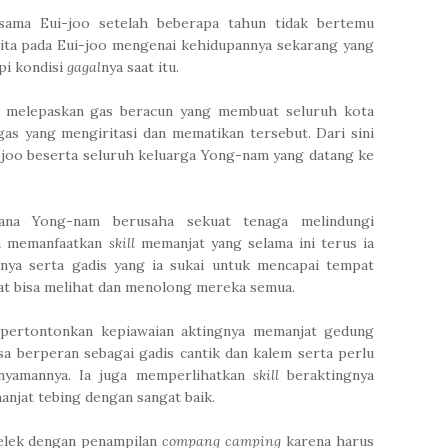
ama Eui-joo setelah beberapa tahun tidak bertemu
erita pada Eui-joo mengenai kehidupannya sekarang yang
pi kondisi
gagal
nya saat itu.
is melepaskan gas beracun yang membuat seluruh kota
as yang mengiritasi dan mematikan tersebut. Dari sini
joo beserta seluruh keluarga Yong-nam yang datang ke
mana Yong-nam berusaha sekuat tenaga melindungi
an memanfaatkan
skill
memanjat yang selama ini terus ia
nya serta gadis yang ia sukai untuk mencapai tempat
at bisa melihat dan menolong mereka semua.
pertontonkan kepiawaian aktingnya memanjat gedung
sa berperan sebagai gadis cantik dan kalem serta perlu
a nyamannya. Ia juga memperlihatkan
skill
beraktingnya
njat tebing dengan sangat baik.
 jelek dengan penampilan
compang camping
karena harus