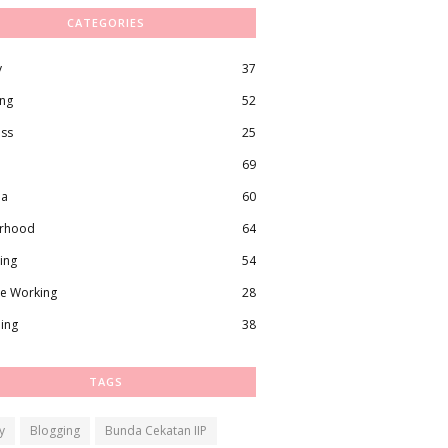
CATEGORIES
y
37
ing
52
ess
25
69
ma
60
rhood
64
ing
54
e Working
28
ling
38
TAGS
y
Blogging
Bunda Cekatan IIP