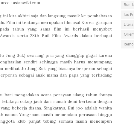
urce : asianwiki.com
Bunda
Ibu P
g ini kita akhiri saja dan langsung masuk ke pembahasan
lalu. Film ini tentunya merupakan film asal Korea, garapan
Litera
pada tahun yang sama film ini berhasil menyabet
Orient
Awards serta 28th Buil Film Awards dalam berbagai
Remot
(Jo Jung Suk) seorang pria yang dianggap gagal karena
enghasilan sendiri sehingga masih harus menumpang
u melihat Jo Jung Suk yang biasanya berperan sebagai
a berperan sebagai anak mama dan papa yang terkadang
u hari mengadakan acara perayaan ulang tahun ibunya
g letaknya cukup jauh dari rumah demi bertemu dengan
 yang bekerja disana. Singkatnya, Eui-joo adalah wanita
iah namun Yong-nam masih memendam perasaan hingga
anggota klub panjat tebing semasa masih menempuh