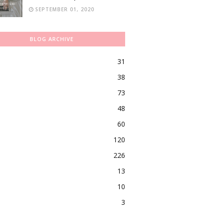
SEPTEMBER 01, 2020
BLOG ARCHIVE
31
38
73
48
60
120
226
13
10
3