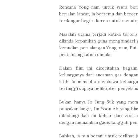
Rencana Yong-nam untuk
reuni
bers
berjalan lancar, ia bertemu dan berc
terdengar begitu keren untuk menutu
Masalah utama terjadi ketika teror
dilanda kepanikan guna menghindari g
kemudian petualangan Yong-nam, Eui-
pesta ulang tahun dimulai.
Dalam film ini diceritakan bagai
keluarganya dari ancaman gas deng
latih. Ia mencoba membawa keluarga
tertinggi supaya helikopter penyelam
Bukan hanya Jo Jung Suk yang mem
pencakar langit, Im Yoon Ah yang bia
dilindungi kali ini keluar dari zon
dengan memainkan gadis tangguh pema
Bahkan, ia pun berani untuk terlihat