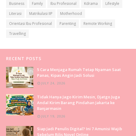
Business
Family
Ibu Profesional
Kdrama
Lifestyle
Literasi
Matrikulasi IIP
Motherhood
Orientasi Ibu Profesional
Parenting
Remote Working
Travelling
RECENT POSTS
5 Cara Menjaga Rumah Tetap Nyaman Saat
Panas, Kipas Angin Jadi Solusi
JULY 24, 2026
Tidak Hanya Jago Kirim Mesin, Djatgo Juga
Andal Kirim Barang Pindahan Jakarta ke
Banjarmasin
JULY 19, 2026
Siap Jadi Penulis Digital? Ini 7 Amunisi Wajib
Sebelum Rilis Novel Online