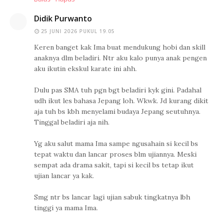
Didik Purwanto
25 JUNI 2026 PUKUL 19.05
Keren banget kak Ima buat mendukung hobi dan skill
anaknya dlm beladiri. Ntr aku kalo punya anak pengen
aku ikutin ekskul karate ini ahh.
Dulu pas SMA tuh pgn bgt beladiri kyk gini. Padahal
udh ikut les bahasa Jepang loh. Wkwk. Jd kurang dikit
aja tuh bs kbh menyelami budaya Jepang seutuhnya.
Tinggal beladiri aja nih.
Yg aku salut mama Ima sampe ngusahain si kecil bs
tepat waktu dan lancar proses blm ujiannya. Meski
sempat ada drama sakit, tapi si kecil bs tetap ikut
ujian lancar ya kak.
Smg ntr bs lancar lagi ujian sabuk tingkatnya lbh
tinggi ya mama Ima.