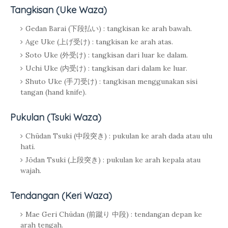
Tangkisan (Uke Waza)
Gedan Barai (下段払い) : tangkisan ke arah bawah.
Age Uke (上げ受け) : tangkisan ke arah atas.
Soto Uke (外受け) : tangkisan dari luar ke dalam.
Uchi Uke (内受け) : tangkisan dari dalam ke luar.
Shuto Uke (手刀受け) : tangkisan menggunakan sisi
tangan (hand knife).
Pukulan (Tsuki Waza)
Chūdan Tsuki (中段突き) : pukulan ke arah dada atau ulu
hati.
Jōdan Tsuki (上段突き) : pukulan ke arah kepala atau
wajah.
Tendangan (Keri Waza)
Mae Geri Chūdan (前蹴り 中段) : tendangan depan ke
arah tengah.