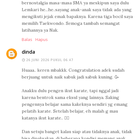
bernostalgia masa-masa SMA ya meskipun saya dulu
Lemkari he...he..sayang anak-anak saya tidak ada yang
mengikuti jejak emak bapaknya. Karena tiga bocil saya
memilih Taekwondo. Semoga tambah semangat
latihannya ya Nak.
Balas
Hapus
dinda
26 JUNI 2026 PUKUL 06.47
Huaaa.. keren mbakkk. Congratulation adek sudah
berjuang untuk naik sabuk jadi sabuk kuning. 🥳
Anakku dulu pengen ikut karate, tapi nggal jadi
karena bentrok sama eksul yang lainnya. Saking
pengennya belajar sama kakeknya sendiri yg emang
pelatih karate. Setelah belajar, eh malah g mau
katanya ikut karate.. 😮‍💨
Dan setuju banget kalau siap atau tidaknya anak, tidak
bisa dipaksakan, di beberapa kondisi memang anak