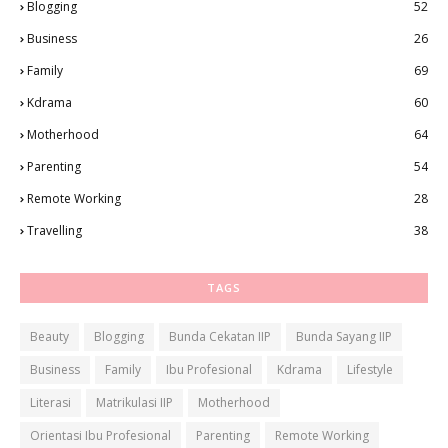
Blogging
52
Business
26
Family
69
Kdrama
60
Motherhood
64
Parenting
54
Remote Working
28
Travelling
38
TAGS
Beauty
Blogging
Bunda Cekatan IIP
Bunda Sayang IIP
Business
Family
Ibu Profesional
Kdrama
Lifestyle
Literasi
Matrikulasi IIP
Motherhood
Orientasi Ibu Profesional
Parenting
Remote Working