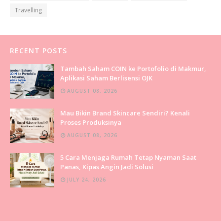
Travelling
RECENT POSTS
Tambah Saham COIN ke Portofolio di Makmur,
Aplikasi Saham Berlisensi OJK
AUGUST 08, 2026
Mau Bikin Brand Skincare Sendiri? Kenali
Proses Produksinya
AUGUST 08, 2026
5 Cara Menjaga Rumah Tetap Nyaman Saat
Panas, Kipas Angin Jadi Solusi
JULY 24, 2026