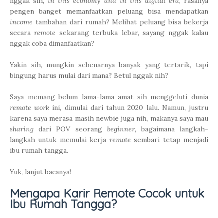
nggak sih,
in this economy and in this digital era
, rasanya
pengen banget memanfaatkan peluang bisa mendapatkan
income
tambahan dari rumah? Melihat peluang bisa bekerja
secara
remote
sekarang terbuka lebar, sayang nggak kalau
nggak coba dimanfaatkan?
Yakin sih, mungkin sebenarnya banyak yang tertarik, tapi
bingung harus mulai dari mana? Betul nggak nih?
Saya memang belum lama-lama amat sih menggeluti dunia
remote work
ini, dimulai dari tahun 2020 lalu. Namun, justru
karena saya merasa masih newbie juga nih, makanya saya mau
sharing
dari POV seorang
beginner
, bagaimana langkah-
langkah untuk memulai kerja
remote
sembari tetap menjadi
ibu rumah tangga.
Yuk, lanjut bacanya!
Mengapa Karir Remote Cocok untuk
Ibu Rumah Tangga?