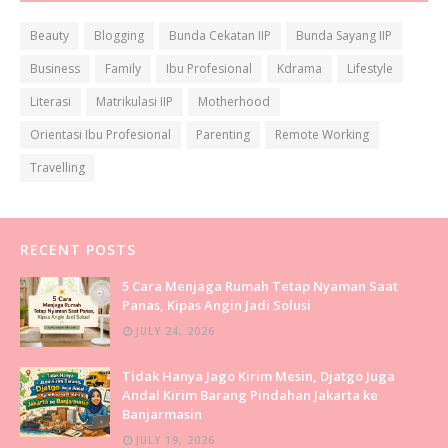
Beauty
Blogging
Bunda Cekatan IIP
Bunda Sayang IIP
Business
Family
Ibu Profesional
Kdrama
Lifestyle
Literasi
Matrikulasi IIP
Motherhood
Orientasi Ibu Profesional
Parenting
Remote Working
Travelling
RECENT POSTS
5 Cara Menjaga Rumah Tetap Nyaman Saat
Panas, Kipas Angin Jadi Solusi
JULY 24, 2026
Tidak Hanya Jago Kirim Mesin, Djatgo Juga
Andal Kirim Barang Pindahan Jakarta ke
Banjarmasin
JULY 19, 2026