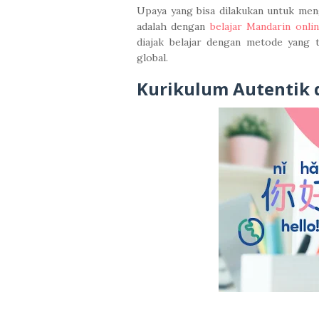
Upaya yang bisa dilakukan untuk men
adalah dengan
belajar Mandarin onli
diajak belajar dengan metode yang 
global.
Kurikulum Autentik 