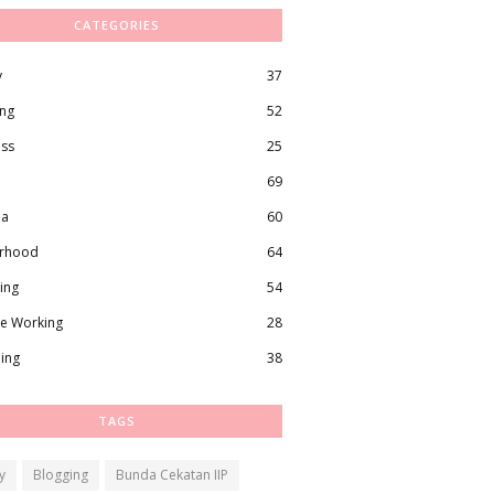
CATEGORIES
y
37
ing
52
ess
25
69
ma
60
rhood
64
ing
54
e Working
28
ling
38
TAGS
y
Blogging
Bunda Cekatan IIP