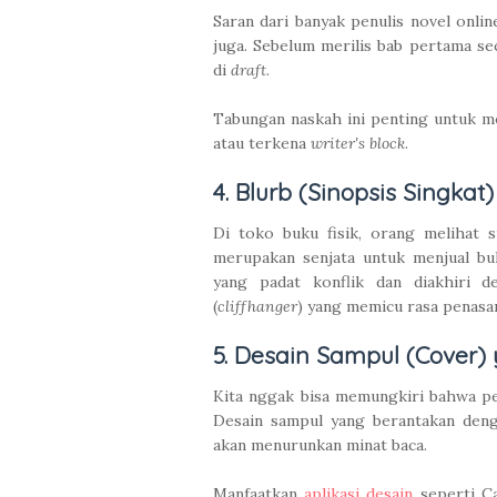
Saran dari banyak penulis novel onli
juga. Sebelum merilis bab pertama se
di
draft
.
Tabungan naskah ini penting untuk men
atau terkena
writer's block
.
4. Blurb (Sinopsis Singk
Di toko buku fisik, orang melihat 
merupakan senjata untuk menjual buk
yang padat konflik dan diakhiri d
(
cliffhanger
) yang memicu rasa penasa
5. Desain Sampul (Cover) 
Kita nggak bisa memungkiri bahwa pem
Desain sampul yang berantakan deng
akan menurunkan minat baca.
Manfaatkan
aplikasi desain
seperti C