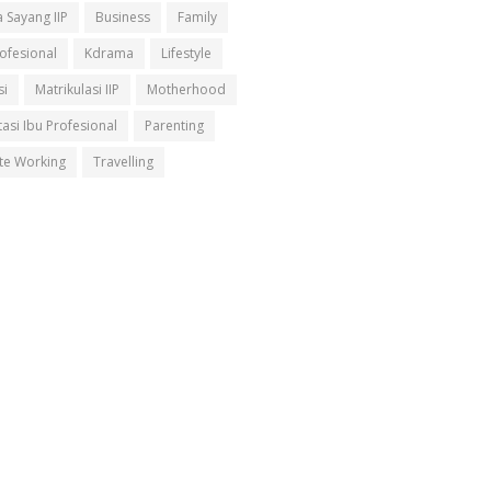
 Sayang IIP
Business
Family
rofesional
Kdrama
Lifestyle
si
Matrikulasi IIP
Motherhood
asi Ibu Profesional
Parenting
e Working
Travelling