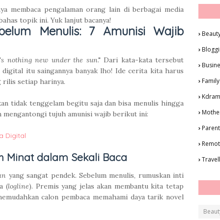
saya membaca pengalaman orang lain di berbagai media
has topik ini. Yuk lanjut bacanya!
belum Menulis: 7 Amunisi Wajib
Beaut
Blogg
's nothing new under the sun
." Dari kata-kata tersebut
Busin
digital itu saingannya banyak lho! Ide cerita kita harus
Family
rilis setiap harinya.
Kdra
kan tidak tenggelam begitu saja dan bisa menulis hingga
Mothe
 mengantongi tujuh amunisi wajib berikut ini:
Parent
a Digital
Remot
h Minat dalam Sekali Baca
Travel
an
yang sangat pendek. Sebelum menulis, rumuskan inti
a (
logline
). Premis yang jelas akan membantu kita tetap
s memudahkan calon pembaca memahami daya tarik novel
Beaut