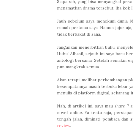
Siapa sih, yang bisa menyangkal pe
menamatkan drama tersebut, lha kok lh
Jauh sebelum saya menekuni dunia
b
rumah pertama saya. Namun jujur aja,
tidak berbakat di sana.
Jangankan menerbitkan buku, menyeles
Huhu! Alhasil, sejauh ini saya baru 
antologi bersama. Setelah semakin en
pun mangkrak semua.
Akan tetapi, melihat perkembangan pla
kesempatannya masih terbuka lebar ya
menulis di platform digital, sekarang i
Nah, di artikel ini, saya mau
share
7 a
novel online. Ya tentu saja, persiap
tengah jalan, diminati pembaca dan s
review
.