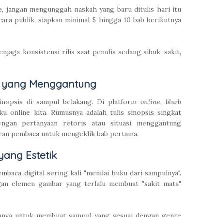
ne, jangan mengunggah naskah yang baru ditulis hari itu
cara publik, siapkan minimal 5 hingga 10 bab berikutnya
jaga konsistensi rilis saat penulis sedang sibuk, sakit,
at) yang Menggantung
sinopsis di sampul belakang. Di platform
online
,
blurb
u online kita. Rumusnya adalah tulis sinopsis singkat
engan pertanyaan retoris atau situasi menggantung
ran pembaca untuk mengeklik bab pertama.
yang Estetik
baca digital sering kali "menilai buku dari sampulnya".
an elemen gambar yang terlalu membuat "sakit mata"
anva untuk membuat sampul yang sesuai dengan genre