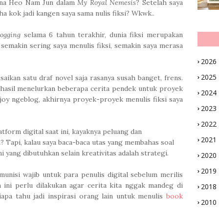
sona Heo Nam Jun dalam
My Royal Nemesis
? Setelah saya
a kok jadi kangen saya sama nulis fiksi? Wkwk..
logging
selama 6 tahun terakhir, dunia fiksi merupakan
 semakin sering saya menulis fiksi, semakin saya merasa
2026
2025
aikan satu draf novel saja rasanya susah banget, frens.
berhasil menelurkan beberapa cerita pendek untuk proyek
2024
joy ngeblog, akhirnya proyek-proyek menulis fiksi saya
2023
2022
tform digital saat ini, kayaknya peluang dan
2021
? Tapi, kalau saya baca-baca utas yang membahas soal
ni yang dibutuhkan selain kreativitas adalah strategi.
2020
2019
munisi wajib untuk para penulis digital sebelum merilis
an ini perlu dilakukan agar cerita kita nggak mandeg di
2018
iapa tahu jadi inspirasi orang lain untuk menulis
book
2010