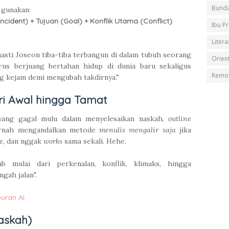
Bunda
 gunakan:
ncident) + Tujuan (Goal) + Konflik Utama (Conflict)
Ibu P
Litera
dinasti Joseon tiba-tiba terbangun di dalam tubuh seorang
Orient
arus berjuang bertahan hidup di dunia baru sekaligus
Remot
 kejam demi mengubah takdirnya."
dari Awal hingga Tamat
yang gagal mulu dalam menyelesaikan naskah,
outline
pernah mengandalkan metode
menulis mengalir saja
jika
e
, dan nggak
works
sama sekali. Hehe.
b mulai dari perkenalan, konflik, klimaks, hingga
ngah jalan".
puran AI
askah)