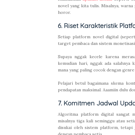
novel yang kita tulis. Misalnya, warn
horor.
6. Riset Karakteristik Plat
Setiap platform novel digital (sepe
target pembaca dan sistem monetisasi
Supaya nggak kecele karena meras
kemudian hari, nggak ada salahnya 
mana yang paling cocok dengan genre t
Pelajari betul bagaimana skema kont
pendapatan maksimal. Aaamiin dulu dong
7. Komitmen Jadwal Upda
Algoritma platform digital sangat me
misalnya tiga kali seminggu atau set
disukai oleh sistem platform, tetapi
dengan pembaca setia.