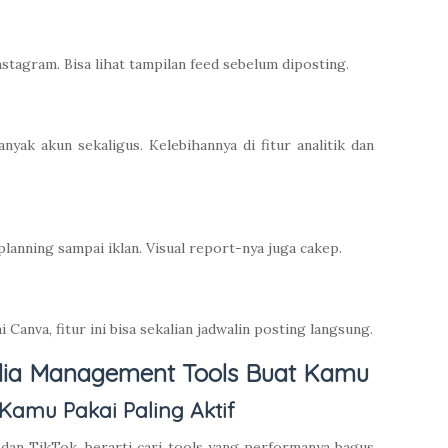
stagram. Bisa lihat tampilan feed sebelum diposting.
ak akun sekaligus. Kelebihannya di fitur analitik dan
 planning sampai iklan. Visual report-nya juga cakep.
Canva, fitur ini bisa sekalian jadwalin posting langsung.
edia Management Tools Buat Kamu
 Kamu Pakai Paling Aktif
 dan TikTok, berarti cari tools yang performanya bagus