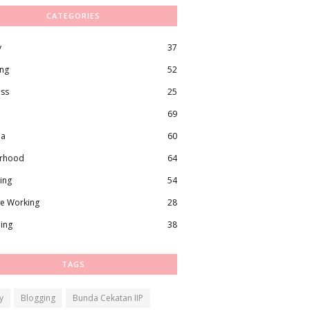
CATEGORIES
y
37
ing
52
ess
25
69
ma
60
rhood
64
ing
54
e Working
28
ling
38
TAGS
y
Blogging
Bunda Cekatan IIP