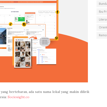
Bunda
Ibu P
Litera
Orient
Remot
yang bertebaran, ada satu nama lokal yang makin dilirik
esia:
Sociosight.co