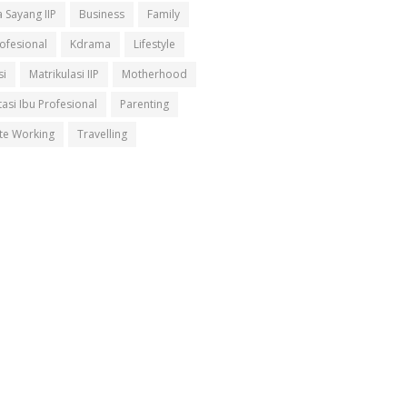
 Sayang IIP
Business
Family
rofesional
Kdrama
Lifestyle
si
Matrikulasi IIP
Motherhood
asi Ibu Profesional
Parenting
e Working
Travelling