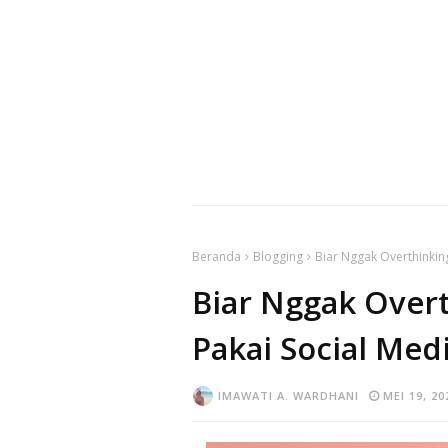
Beranda
Blogging
Biar Nggak Overthinking
Biar Nggak Overt
Pakai Social Medi
IMAWATI A. WARDHANI
MEI 19, 20