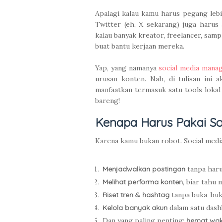
Apalagi kalau kamu harus pegang lebi
Twitter (eh, X sekarang) juga harus 
kalau banyak kreator, freelancer, sam
buat bantu kerjaan mereka.
Yap, yang namanya
social media mana
urusan konten. Nah, di tulisan ini
manfaatkan termasuk satu tools lokal 
bareng!
Kenapa Harus Pakai Soc
Karena kamu bukan robot. Social medi
Menjadwalkan postingan
tanpa haru
Melihat performa konten
, biar tahu
Riset tren & hashtag
tanpa buka-buk
Kelola banyak akun
dalam satu dash
Dan yang paling penting:
hemat wak