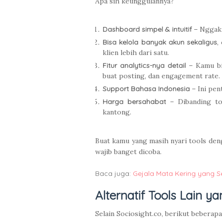
Apa sih keunggulannya?
Dashboard simpel & intuitif
– Nggak p
Bisa kelola banyak akun sekaligus
,
klien lebih dari satu.
Fitur analytics-nya detail
– Kamu bi
buat posting, dan engagement rate.
Support Bahasa Indonesia
– Ini pen
Harga bersahabat
– Dibanding too
kantong.
Buat kamu yang masih nyari tools deng
wajib banget dicoba.
Baca juga:
Gejala Mata Kering yang S
Alternatif Tools Lain 
Selain Sociosight.co, berikut beberapa