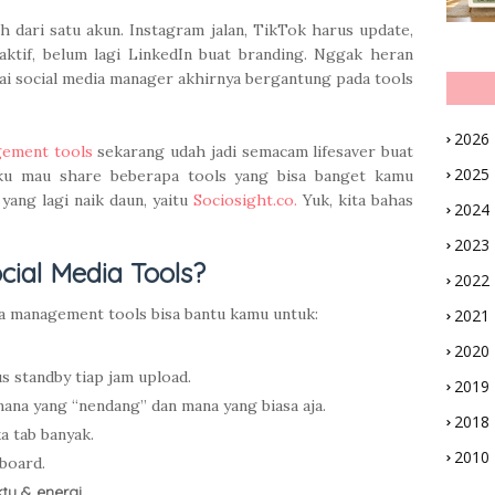
h dari satu akun. Instagram jalan, TikTok harus update,
aktif, belum lagi LinkedIn buat branding. Nggak heran
pai social media manager akhirnya bergantung pada tools
2026
gement tools
sekarang udah jadi semacam lifesaver buat
2025
 aku mau share beberapa tools yang bisa banget kamu
yang lagi naik daun, yaitu
Sociosight.co.
Yuk, kita bahas
2024
2023
ial Media Tools?
2022
a management tools bisa bantu kamu untuk:
2021
2020
s standby tiap jam upload.
2019
 mana yang “nendang” dan mana yang biasa aja.
2018
a tab banyak.
2010
board.
tu & energi
.