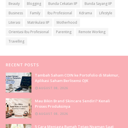
Beauty
Blogging
Bunda Cekatan IIP
Bunda Sayang IIP
Business
Family
Ibu Profesional
Kdrama
Lifestyle
Literasi
Matrikulasi IIP
Motherhood
Orientasi Ibu Profesional
Parenting
Remote Working
Travelling
RECENT POSTS
Tambah Saham COIN ke Portofolio di Makmur,
Aplikasi Saham Berlisensi OJK
AUGUST 08, 2026
Mau Bikin Brand Skincare Sendiri? Kenali
Proses Produksinya
AUGUST 08, 2026
5 Cara Menjaga Rumah Tetap Nyaman Saat