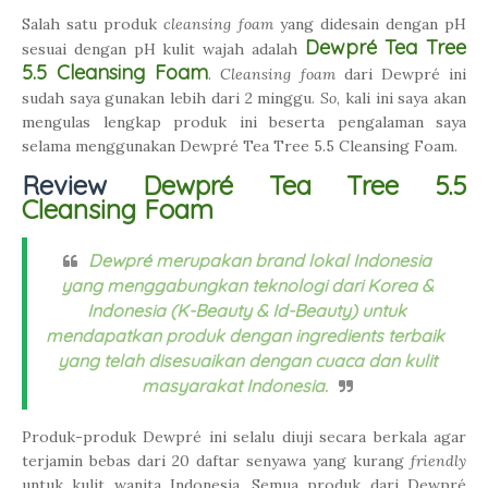
Salah satu produk
cleansing foam
yang didesain dengan pH
Dewpré Tea Tree
sesuai dengan pH kulit wajah adalah
5.5 Cleansing Foam
.
Cleansing foam
dari Dewpré ini
sudah saya gunakan lebih dari 2 minggu.
So
, kali ini saya akan
mengulas lengkap produk ini beserta pengalaman saya
selama menggunakan Dewpré Tea Tree 5.5 Cleansing Foam.
Review
Dewpré Tea Tree 5.5
Cleansing Foam
Dewpré
merupakan brand lokal Indonesia
yang menggabungkan teknologi dari Korea &
Indonesia (K-Beauty & Id-Beauty) untuk
mendapatkan produk dengan ingredients terbaik
yang telah disesuaikan dengan cuaca dan kulit
masyarakat Indonesia.
Produk-produk Dewpré ini selalu diuji secara berkala agar
terjamin bebas dari 20 daftar senyawa yang kurang
friendly
untuk kulit wanita Indonesia. Semua produk dari Dewpré