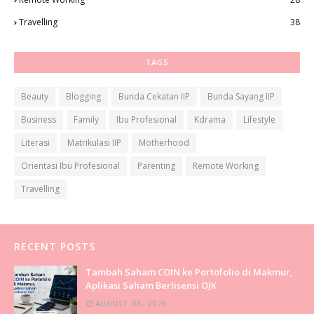
Travelling
38
TAGS
Beauty
Blogging
Bunda Cekatan IIP
Bunda Sayang IIP
Business
Family
Ibu Profesional
Kdrama
Lifestyle
Literasi
Matrikulasi IIP
Motherhood
Orientasi Ibu Profesional
Parenting
Remote Working
Travelling
RECENT POSTS
Tambah Saham COIN ke Portofolio di Makmur,
Aplikasi Saham Berlisensi OJK
AUGUST 08, 2026