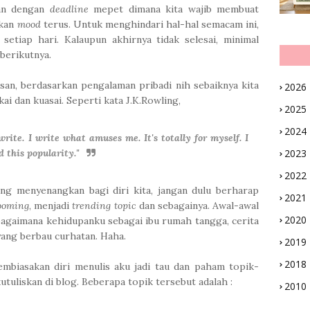
aan dengan
deadline
mepet dimana kita wajib membuat
lkan
mood
terus. Untuk menghindari hal-hal semacam ini,
setiap hari. Kalaupun akhirnya tidak selesai, minimal
 berikutnya.
san, berdasarkan pengalaman pribadi nih sebaiknya kita
2026
kai dan kuasai. Seperti kata J.K.Rowling,
2025
2024
rite. I write what amuses me. It's totally for myself. I
 this popularity.
"
2023
2022
ang menyenangkan bagi diri kita, jangan dulu berharap
2021
booming
, menjadi
trending topic
dan sebagainya. Awal-awal
2020
bagaimana kehidupanku sebagai ibu rumah tangga, cerita
yang berbau curhatan. Haha.
2019
2018
mbiasakan diri menulis aku jadi tau dan paham topik-
kutuliskan di blog. Beberapa topik tersebut adalah :
2010