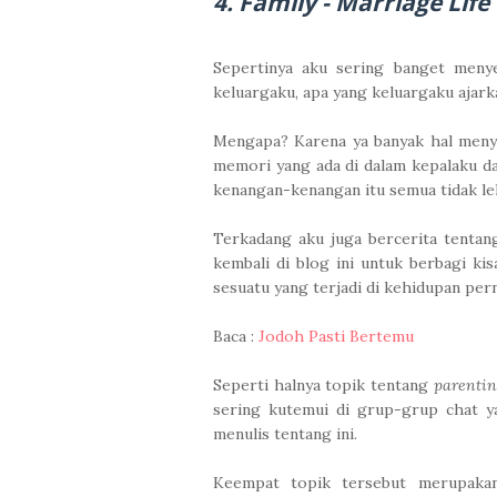
4. Family - Marriage Life
Sepertinya aku sering banget menye
keluargaku, apa yang keluargaku ajarka
Mengapa? Karena ya banyak hal menye
memori yang ada di dalam kepalaku d
kenangan-kenangan itu semua tidak le
Terkadang aku juga bercerita tentan
kembali di blog ini untuk berbagi ki
sesuatu yang terjadi di kehidupan pe
Baca :
Jodoh Pasti Bertemu
Seperti halnya topik tentang
parentin
sering kutemui di grup-grup chat ya
menulis tentang ini.
Keempat topik tersebut merupak