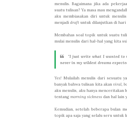
menulis. Bagaimana jika ada pekerj
suatu tulisan? Ya masa mau menganda
aku membiasakan diri untuk menulis 
menjadi
draft
untuk dilanjutkan di hari
Membahas soal topik untuk suatu tuli
mulai menulis dari hal-hal yang kita su
"
I just write what I wanted to w
never in my wildest dreams expected
Yes
!
Mulailah menulis dari sesuatu y
banyak bahwa tulisan kita akan
viral, 
aku menulis, aku hanya menceritakan 
tentang
morning sickness
dan hal lain 
Kemudian, setelah beberapa bulan me
topik apa saja yang selalu seru untuk 