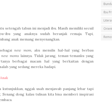
Bunda
Ibu P
Litera
u setengah tahun ini menjadi ibu. Masih memiliki secuil
Orient
bu-ibu yang anaknya sudah beranjak remaja. Tapi,
Remot
embang anak memang menyenangkan.
 sebagai
new mom
, aku menulis hal-hal yang berbau
n
new moms
lainnya. Tidak jarang, teman-temanku yang
tanya berbagai macam hal yang berkaitan dengan
alah yang sedang mereka hadapi.
 Anak
isa kutunjukkan, nggak usah menjawab panjang lebar tapi
g. Senang dong kalau tulisan kita bisa memberi inspirasi
embaca.