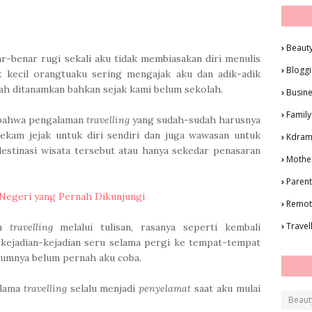
Beaut
ar-benar rugi sekali aku tidak membiasakan diri menulis
Blogg
ak kecil orangtuaku sering mengajak aku dan adik-adik
ah ditanamkan bahkan sejak kami belum sekolah.
Busin
Family
r bahwa pengalaman
travelling
yang sudah-sudah harusnya
rekam jejak untuk diri sendiri dan juga wawasan untuk
Kdra
estinasi wisata tersebut atau hanya sekedar penasaran
Mothe
Parent
 Negeri yang Pernah Dikunjungi
Remot
Travel
an
travelling
melalui tulisan, rasanya seperti kembali
kejadian-kejadian seru selama pergi ke tempat-tempat
lumnya belum pernah aku coba.
elama
travelling
selalu menjadi
penyelamat
saat aku mulai
Beaut