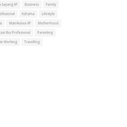
 Sayang IIP
Business
Family
rofesional
Kdrama
Lifestyle
si
Matrikulasi IIP
Motherhood
asi Ibu Profesional
Parenting
e Working
Travelling