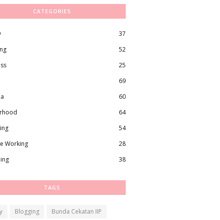
CATEGORIES
y
37
ing
52
ess
25
69
ma
60
rhood
64
ing
54
e Working
28
ling
38
TAGS
y
Blogging
Bunda Cekatan IIP