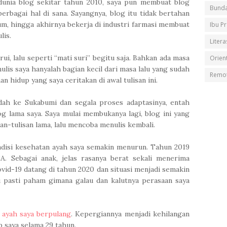
dunia blog sekitar tahun 2010, saya pun membuat blog
Bunda
erbagai hal di sana. Sayangnya, blog itu tidak bertahan
kum, hingga akhirnya bekerja di industri farmasi membuat
Ibu P
lis.
Litera
ui, lalu seperti “mati suri” begitu saja. Bahkan ada masa
Orient
lis saya hanyalah bagian kecil dari masa lalu yang sudah
Remot
an hidup yang saya ceritakan di awal tulisan ini.
dah ke Sukabumi dan segala proses adaptasinya, entah
og lama saya. Saya mulai membukanya lagi, blog ini yang
an-tulisan lama, lalu mencoba menulis kembali.
disi kesehatan ayah saya semakin menurun. Tahun 2019
3A. Sebagai anak, jelas rasanya berat sekali menerima
ovid-19 datang di tahun 2020 dan situasi menjadi semakin
u pasti paham gimana galau dan kalutnya perasaan saya
,
ayah saya berpulang
. Kepergiannya menjadi kehilangan
 saya selama 29 tahun.