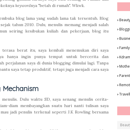
okoknya
keyword
nya "betah di rumah". Wkwk.
membuka blog lama yang sudah lama tak tersentuh. Blog
Beaut
 sejak tahun 2010. Dulu, menulis memang menjadi salah
Blogg
mun seiring kesibukan kuliah dan pekerjaan, blog itu
Busin
Family
 terasa berat itu, saya kembali menemukan diri saya
aya hanya ingin punya tempat untuk bercerita dan
Kdra
ah perjalanan saya di dunia blogging dimulai lagi. Tanpa
Mothe
antu saya tetap produktif, tetapi juga menjadi cara saya
Parent
Remot
g Mechanism
Travel
 menulis. Dulu waktu SD, saya senang menulis cerita-
 diam-diam membayangkan suatu hari nanti tulisan saya
h mau jadi penulis terkenal seperti J.K Rowling bersama
Beaut