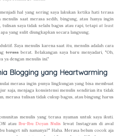
 menjadi hal yang sering saya lakukan ketika hati terasa
 menulis saat merasa sedih, bingung, atau hanya ingin
 tulisan saya tidak selalu bagus atau rapi, tetapi
at least
pa yang sulit diungkapkan secara langsung.
uktif. Saya menulis karena saat itu, menulis adalah cara
ang
terasa
berat. Belakangan saya baru menyadari, "Oh,
a ya dengan menulis ini."
nia Blogging yang Heartwarming
 mulai merasa ingin punya lingkungan yang bisa membuat
jur saja, menjaga konsistensi menulis sendirian itu tidak
n, merasa tulisan tidak cukup bagus, atau bingung harus
omunitas menulis yang terasa nyaman untuk saya ikuti.
IDN atau
Ibu-Ibu Doyan Nulis
lewat Instagram di awal
-ibu banget nih namanya?" Haha. Merasa belum cocok aja