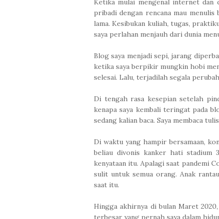
Ketika mulai mengenal internet dan 
pribadi dengan rencana mau menulis b
lama. Kesibukan kuliah, tugas, prakti
saya perlahan menjauh dari dunia menu
Blog saya menjadi sepi, jarang diperbar
ketika saya berpikir mungkin hobi menu
selesai. Lalu, terjadilah segala perubah
Di tengah rasa kesepian setelah pin
kenapa saya kembali teringat pada bl
sedang kalian baca. Saya membaca tulis
Di waktu yang hampir bersamaan, kon
beliau divonis kanker hati stadium 
kenyataan itu. Apalagi saat pandemi C
sulit untuk semua orang. Anak ranta
saat itu.
Hingga akhirnya di bulan Maret 2020
terbesar yang pernah saya dalam hidup