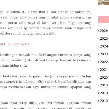
arga. Di tahun 2019, saya ikut suami pindah ke Sukabumi,
saya. Saya tidak punya teman, tidak punya saudara, dan
ami serta anak saya di kota tersebut. Bagi seorang
erasa sepi, apalagi setelah saya memutuskan
resign
dari
2026
jadi ibu rumah tangga penuh waktu.
2025
tuk IRT Ekstrovert
2024
2023
ehilangan banyak hal. Kehilangan rutinitas kerja yang
ntuk berkembang, dan di waktu yang hampir bersamaan,
2022
dalam hidup saya.
2021
erbeda dari saya. Ia paham bagaimana perubahan hidup
2020
saya seperti
kehilangan diri sendiri
. Kami berdiskusi dan
2019
 saya membebaskan saya untuk melakukan apapun yang
2018
2010
lakan. Asal tetap dilakukan dari rumah. Kerjaan rumah
 penting gimana caranya saya bisa senang di rumah dan