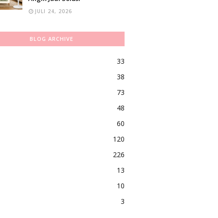
JULI 24, 2026
BLOG ARCHIVE
33
38
73
48
60
120
226
13
10
3