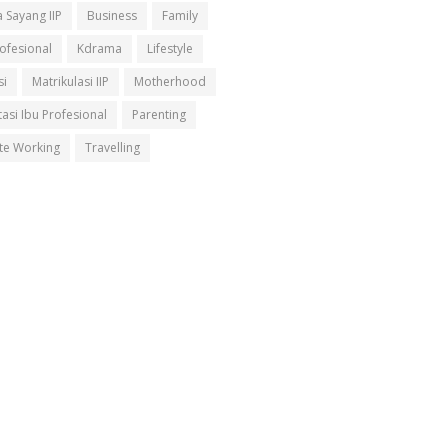
 Sayang IIP
Business
Family
rofesional
Kdrama
Lifestyle
si
Matrikulasi IIP
Motherhood
asi Ibu Profesional
Parenting
e Working
Travelling