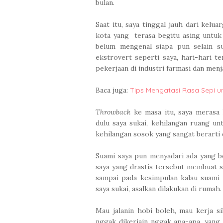
bulan.
Saat itu, saya tinggal jauh dari kelu
kota yang terasa begitu asing untuk 
belum mengenal siapa pun selain su
ekstrovert seperti saya, hari-hari t
pekerjaan di industri farmasi dan men
Baca juga:
Tips Mengatasi Rasa Sepi un
Throwback
ke masa itu, saya merasa k
dulu saya sukai, kehilangan ruang u
kehilangan sosok yang sangat berarti 
Suami saya pun menyadari ada yang b
saya yang drastis tersebut membuat 
sampai pada kesimpulan kalau suami
saya sukai, asalkan dilakukan di rumah.
Mau jalanin hobi boleh, mau kerja si
nggak dikerjain nggak apa-apa, yang