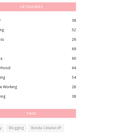
CATEGORIES
y
38
ing
52
ess
26
69
ma
60
rhood
64
ing
54
e Working
28
ling
38
TAGS
y
Blogging
Bunda Cekatan IIP