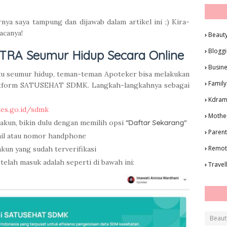
nya saya tampung dan dijawab dalam artikel ini ;) Kira-
acanya!
Beaut
Blogg
TRA Seumur Hidup Secara Online
Busin
u seumur hidup, teman-teman Apoteker bisa melakukan
Family
 platform SATUSEHAT SDMK. Langkah-langkahnya sebagai
Kdra
kes.go.id/sdmk
Mothe
akun, bikin dulu dengan memilih opsi
"Daftar Sekarang"
Parent
mail atau nomor handphone
Remot
kun yang sudah terverifikasi
telah masuk adalah seperti di bawah ini:
Travel
Beaut