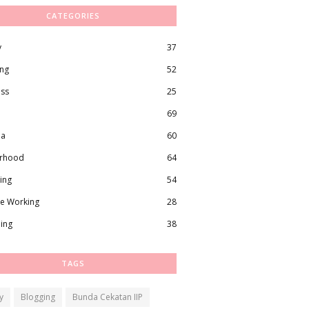
CATEGORIES
y
37
ing
52
ess
25
69
ma
60
rhood
64
ing
54
e Working
28
ling
38
TAGS
y
Blogging
Bunda Cekatan IIP