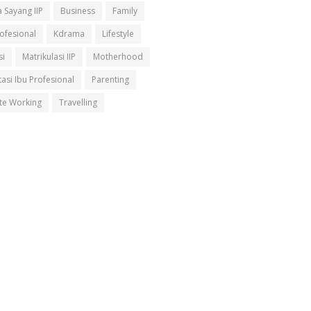
 Sayang IIP
Business
Family
rofesional
Kdrama
Lifestyle
si
Matrikulasi IIP
Motherhood
asi Ibu Profesional
Parenting
e Working
Travelling