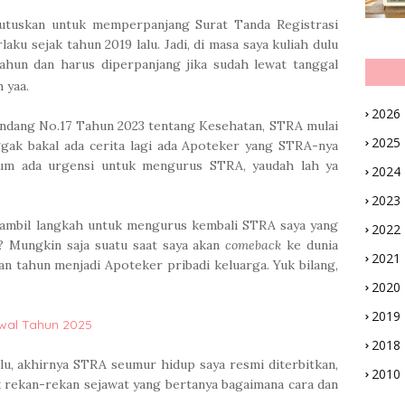
utuskan untuk memperpanjang Surat Tanda Registrasi
ku sejak tahun 2019 lalu. Jadi, di masa saya kuliah dulu
tahun dan harus diperpanjang jika sudah lewat tanggal
 yaa.
2026
ndang No.17 Tahun 2023 tentang Kesehatan, STRA mulai
2025
gak bakal ada cerita lagi ada Apoteker yang STRA-nya
um ada urgensi untuk mengurus STRA, yaudah lah ya
2024
2023
ngambil langkah untuk mengurus kembali STRA saya yang
2022
? Mungkin saja suatu saat saya akan
comeback
ke dunia
2021
an tahun menjadi Apoteker pribadi keluarga. Yuk bilang,
2020
2019
wal Tahun 2025
2018
alu, akhirnya STRA seumur hidup saya resmi diterbitkan,
2010
yak rekan-rekan sejawat yang bertanya bagaimana cara dan