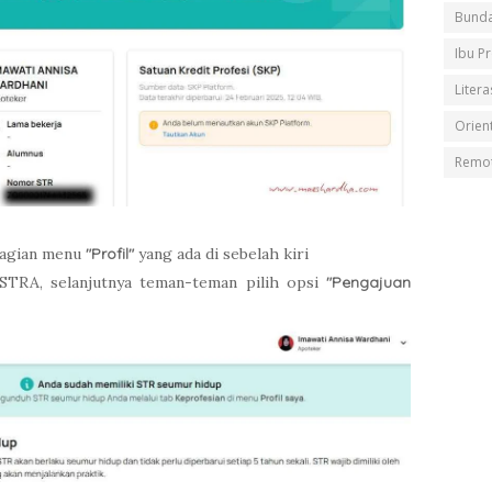
Bunda
Ibu P
Litera
Orient
Remot
bagian menu
"Profil"
yang ada di sebelah kiri
STRA, selanjutnya teman-teman pilih opsi
"Pengajuan