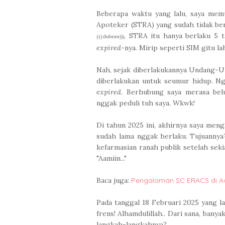
Beberapa waktu yang lalu, saya mem
Apoteker (STRA) yang sudah tidak berla
, STRA itu hanya berlaku 5 
(((duluuu)))
expired
-nya. Mirip seperti SIM gitu lah
Nah, sejak diberlakukannya Undang-U
diberlakukan untuk seumur hidup. Ng
expired
. Berhubung saya merasa bel
nggak peduli tuh saya. Wkwk!
Di tahun 2025 ini, akhirnya saya me
sudah lama nggak berlaku. Tujuannya
kefarmasian ranah publik setelah seki
"Aamiin..."
Baca juga:
Pengalaman SC ERACS di A
Pada tanggal 18 Februari 2025 yang l
frens! Alhamdulillah.. Dari sana, ban
langkah-langkahnya?