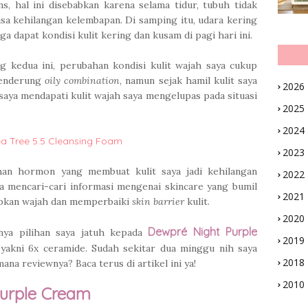
ns, hal ini disebabkan karena selama tidur, tubuh tidak
isa kehilangan kelembapan. Di samping itu, udara kering
 dapat kondisi kulit kering dan kusam di pagi hari ini.
g kedua ini, perubahan kondisi kulit wajah saya cukup
 cenderung
oily combination
, namun sejak hamil kulit saya
2026
 saya mendapati kulit wajah saya mengelupas pada situasi
2025
2024
a Tree 5.5 Cleansing Foam
2023
an hormon yang membuat kulit saya jadi kehilangan
2022
a mencari-cari informasi mengenai skincare yang bumil
2021
apkan wajah dan memperbaiki
skin barrier
kulit.
2020
Dewpré Night Purple
nya pilihan saya jatuh kepada
2019
akni 6x ceramide. Sudah sekitar dua minggu nih saya
2018
a reviewnya? Baca terus di artikel ini ya!
2010
urple Cream