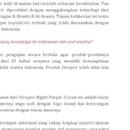
ulit di malam hari setelah seharian beraktivitas. Tau
ré diproduksi dengan menggabungkan teknologi dari
engan K-Beauty & Id-Beauty. Tujuan kolaborasi ini tentu
ngan
ingredients
terbaik yang telah disesuaikan dengan
 Indonesia.
eauty knowledge for Indonesian skin and weather"
se pengujian secara berkala agar produk-produknya
 dari 20 daftar senyawa yang memiliki kemungkinan
 kulit wanita Indonesia. Produk Dewpré telah lulus izin
masan dari Dewpré Night Purple Cream ini adalah
lovely
dernya ungu soft dengan logo brand dan keterangan
kontras dengan warna dasarnya.
terdapat informasi yang cukup lengkap seperti ukuran
n utama serta manfaat produk,
full ingredients
, cara pakai