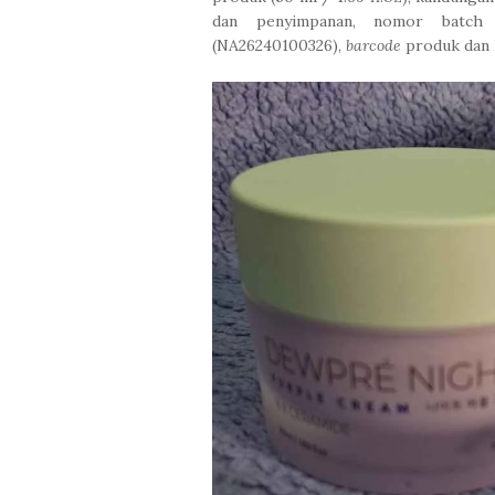
dan penyimpanan, nomor batc
(NA26240100326),
barcode
produk dan