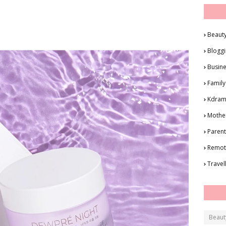
Beaut
Blogg
Busin
Family
Kdra
Mothe
Parent
Remot
Travel
Beaut