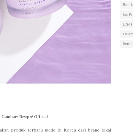
Bunda
Ibu P
Litera
Orient
Remot
r Gambar:
Dewpré Official
akan produk terbaru
made in
Korea dari brand lokal