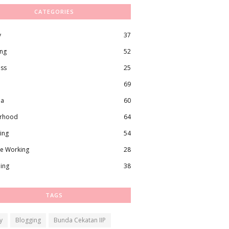
CATEGORIES
y
37
ing
52
ess
25
69
ma
60
rhood
64
ing
54
e Working
28
ling
38
TAGS
y
Blogging
Bunda Cekatan IIP