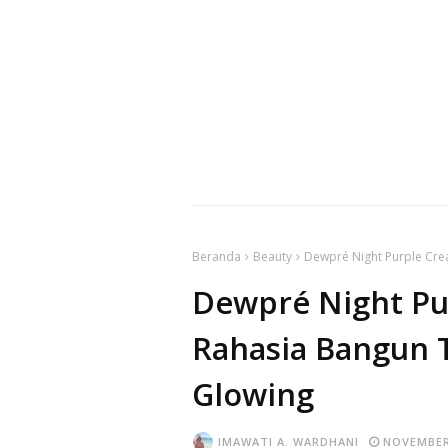
Beranda
Beauty
Dewpré Night Purple Cre
Dewpré Night Pu
Rahasia Bangun T
Glowing
IMAWATI A. WARDHANI
NOVEMBER 