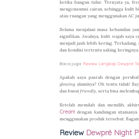
ketika bangun tidur. Ternyata ya, fre
mengonsumsi cairan, sehingga kulit b
atau ruangan yang menggunakan AC juga
Selama menjalani masa kehamilan yan
signifikan. Awalnya, kulit wajah saya
menjadi jauh lebih kering. Terkadang,
dan kondisi tertentu saking keringnya.
Baca juga:
Review Lengkap Dewpré Te
Apakah saya pasrah dengan perubah
glowing
alaminya? Oh tentu tidak! Say
dan busui
friendly
, serta bisa melemb
Setelah memilah dan memilih, akhir
Cream
dengan kandungan utamanya y
menggunakan produk tersebut. Bagaiman
Review
Dewpré Night P