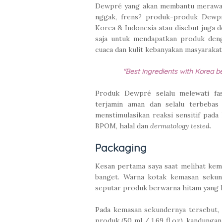
Dewpré yang akan membantu merawat k
nggak, frens? produk-produk Dewp
Korea & Indonesia atau disebut juga d
saja untuk mendapatkan produk de
cuaca dan kulit kebanyakan masyarakat
"Best ingredients with Korea b
Produk Dewpré selalu melewati fa
terjamin aman dan selalu terbebas
menstimulasikan reaksi sensitif pada
BPOM, halal dan
dermatology tested
.
Packaging
Kesan pertama saya saat melihat ke
banget. Warna kotak kemasan sekun
seputar produk berwarna hitam yang 
Pada kemasan sekundernya tersebut, 
produk (50 ml / 1.69 fl.oz), kandunga