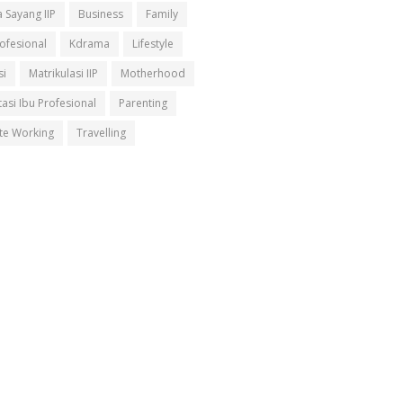
 Sayang IIP
Business
Family
rofesional
Kdrama
Lifestyle
si
Matrikulasi IIP
Motherhood
asi Ibu Profesional
Parenting
e Working
Travelling