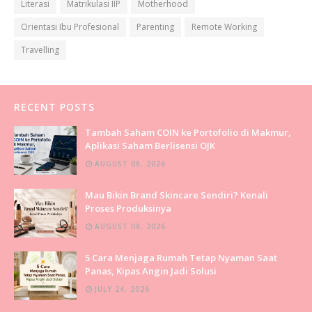
Literasi
Matrikulasi IIP
Motherhood
Orientasi Ibu Profesional
Parenting
Remote Working
Travelling
RECENT POSTS
Tambah Saham COIN ke Portofolio di Makmur,
Aplikasi Saham Berlisensi OJK
AUGUST 08, 2026
Mau Bikin Brand Skincare Sendiri? Kenali
Proses Produksinya
AUGUST 08, 2026
5 Cara Menjaga Rumah Tetap Nyaman Saat
Panas, Kipas Angin Jadi Solusi
JULY 24, 2026