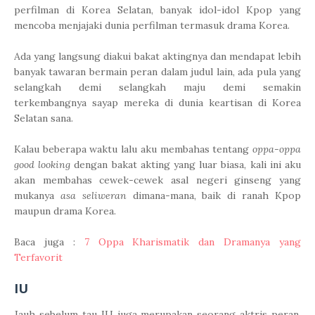
perfilman di Korea Selatan, banyak idol-idol Kpop yang
mencoba menjajaki dunia perfilman termasuk drama Korea.
Ada yang langsung diakui bakat aktingnya dan mendapat lebih
banyak tawaran bermain peran dalam judul lain, ada pula yang
selangkah demi selangkah maju demi semakin
terkembangnya sayap mereka di dunia keartisan di Korea
Selatan sana.
Kalau beberapa waktu lalu aku membahas tentang
oppa-oppa
good looking
dengan bakat akting yang luar biasa, kali ini aku
akan membahas cewek-cewek asal negeri ginseng yang
mukanya
asa
seliweran
dimana-mana, baik di ranah Kpop
maupun drama Korea.
Baca juga :
7 Oppa Kharismatik dan Dramanya yang
Terfavorit
IU
Jauh sebelum tau IU juga merupakan seorang aktris peran,