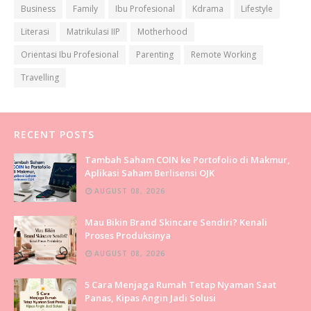
Business
Family
Ibu Profesional
Kdrama
Lifestyle
Literasi
Matrikulasi IIP
Motherhood
Orientasi Ibu Profesional
Parenting
Remote Working
Travelling
RECENT POSTS
Tambah Saham COIN ke Portofolio di Makmur,
Aplikasi Saham Berlisensi OJK
AUGUST 08, 2026
Mau Bikin Brand Skincare Sendiri? Kenali
Proses Produksinya
AUGUST 08, 2026
5 Cara Menjaga Rumah Tetap Nyaman Saat
Panas, Kipas Angin Jadi Solusi