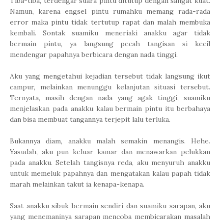
Tiba-tiba, terdengar suara pintu ditutup dengan sangat kuat.
Namun, karena engsel pintu rumahku memang rada-rada
error maka pintu tidak tertutup rapat dan malah membuka
kembali. Sontak suamiku meneriaki anakku agar tidak
bermain pintu, ya langsung pecah tangisan si kecil
mendengar papahnya berbicara dengan nada tinggi.
Aku yang mengetahui kejadian tersebut tidak langsung ikut
campur, melainkan menunggu kelanjutan situasi tersebut.
Ternyata, masih dengan nada yang agak tinggi, suamiku
menjelaskan pada anakku kalau bermain pintu itu berbahaya
dan bisa membuat tangannya terjepit lalu terluka.
Bukannya diam, anakku malah semakin menangis. Hehe.
Yasudah, aku pun keluar kamar dan menawarkan pelukkan
pada anakku. Setelah tangisnya reda, aku menyuruh anakku
untuk memeluk papahnya dan mengatakan kalau papah tidak
marah melainkan takut ia kenapa-kenapa.
Saat anakku sibuk bermain sendiri dan suamiku sarapan, aku
yang menemaninya sarapan mencoba membicarakan masalah