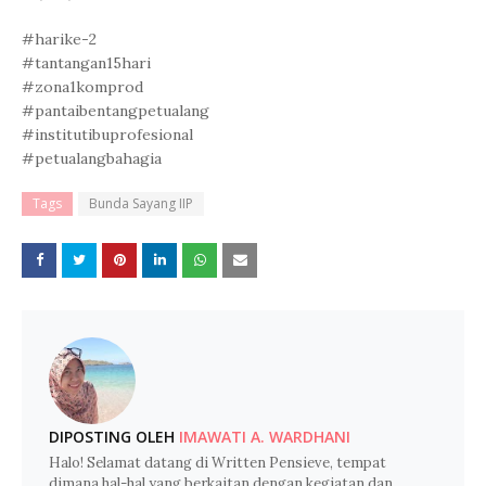
#harike-2
#tantangan15hari
#zona1komprod
#pantaibentangpetualang
#institutibuprofesional
#petualangbahagia
Tags
Bunda Sayang IIP
DIPOSTING OLEH
IMAWATI A. WARDHANI
Halo! Selamat datang di Written Pensieve, tempat
dimana hal-hal yang berkaitan dengan kegiatan dan