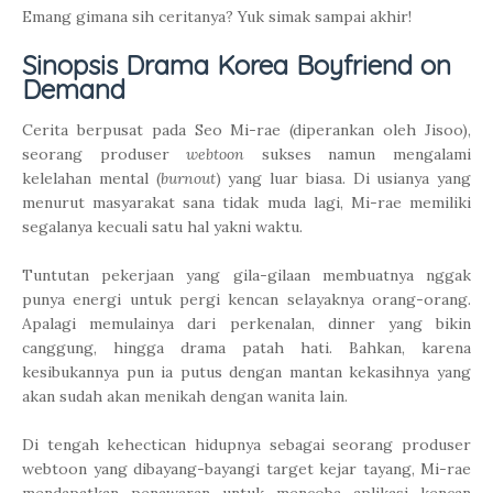
Emang gimana sih ceritanya? Yuk simak sampai akhir!
Sinopsis Drama Korea Boyfriend on
Demand
Cerita berpusat pada Seo Mi-rae (diperankan oleh Jisoo),
seorang produser
webtoon
sukses namun mengalami
kelelahan mental (
burnout
) yang luar biasa. Di usianya yang
menurut masyarakat sana tidak muda lagi, Mi-rae memiliki
segalanya kecuali satu hal yakni waktu.
Tuntutan pekerjaan yang gila-gilaan membuatnya nggak
punya energi untuk pergi kencan selayaknya orang-orang.
Apalagi memulainya dari perkenalan, dinner yang bikin
canggung, hingga drama patah hati. Bahkan, karena
kesibukannya pun ia putus dengan mantan kekasihnya yang
akan sudah akan menikah dengan wanita lain.
Di tengah kehectican hidupnya sebagai seorang produser
webtoon yang dibayang-bayangi target kejar tayang, Mi-rae
mendapatkan penawaran untuk mencoba aplikasi kencan