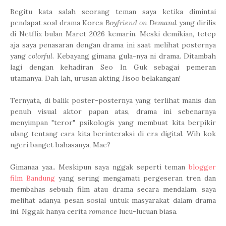
Begitu kata salah seorang teman saya ketika dimintai
pendapat soal drama Korea
Boyfriend on Demand
yang dirilis
di Netflix bulan Maret 2026 kemarin. Meski demikian, tetep
aja saya penasaran dengan drama ini saat melihat posternya
yang
colorful
. Kebayang gimana gula-nya ni drama. Ditambah
lagi dengan kehadiran Seo In Guk sebagai pemeran
utamanya. Dah lah, urusan akting Jisoo belakangan!
Ternyata, di
balik poster-posternya yang terlihat manis dan
penuh visual aktor papan atas, drama ini sebenarnya
menyimpan "teror" psikologis yang membuat kita berpikir
ulang tentang cara kita berinteraksi di era digital. Wih kok
ngeri banget bahasanya, Mae?
Gimanaa yaa.. Meskipun saya nggak seperti teman
blogger
film Bandung
yang sering mengamati pergeseran tren dan
membahas sebuah film atau drama secara mendalam, saya
melihat adanya pesan sosial untuk masyarakat dalam drama
ini. Nggak hanya cerita
romance
lucu-lucuan biasa.