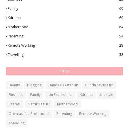
Family
69
Kdrama
60
Motherhood
64
Parenting
54
Remote Working
28
Travelling
38
TAGS
Beauty
Blogging
Bunda Cekatan IIP
Bunda Sayang IIP
Business
Family
Ibu Profesional
Kdrama
Lifestyle
Literasi
Matrikulasi IIP
Motherhood
Orientasi Ibu Profesional
Parenting
Remote Working
Travelling