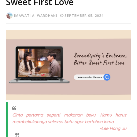
Sweet First Love
IMAWATI A. WARDHANI
SEPTEMBER 05, 2024
Cinta pertama seperti makanan beku. Kamu harus
membekukannya sekeras batu agar bertahan lama
-Lee Hong Ju