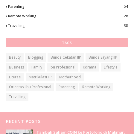
Parenting
54
Remote Working
28
Travelling
38
TAGS
Beauty
Blogging
Bunda Cekatan IIP
Bunda Sayang IIP
Business
Family
Ibu Profesional
Kdrama
Lifestyle
Literasi
Matrikulasi IIP
Motherhood
Orientasi Ibu Profesional
Parenting
Remote Working
Travelling
RECENT POSTS
Tambah Saham COIN ke Portofolio di Makmur,