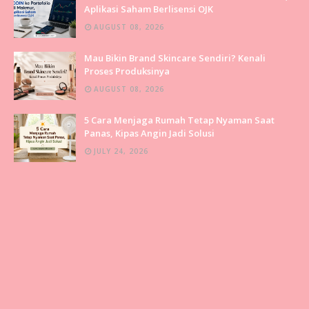
Aplikasi Saham Berlisensi OJK
AUGUST 08, 2026
Mau Bikin Brand Skincare Sendiri? Kenali
Proses Produksinya
AUGUST 08, 2026
5 Cara Menjaga Rumah Tetap Nyaman Saat
Panas, Kipas Angin Jadi Solusi
JULY 24, 2026