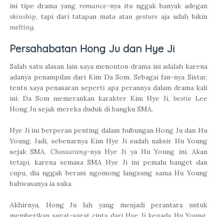
ini tipe drama yang
romance
-nya itu nggak banyak adegan
skinship
, tapi dari tatapan mata atau
gesture
aja udah bikin
melting
.
Persahabatan Hong Ju dan Hye Ji
Salah satu alasan lain saya menonton drama ini adalah karena
adanya penampilan dari Kim Da Som. Sebagai fan-nya Sistar,
tentu saya penasaran seperti apa perannya dalam drama kali
ini. Da Som memerankan karakter Kim Hye Ji,
bestie
Lee
Hong Ju sejak mereka duduk di bangku SMA.
Hye Ji ini berperan penting dalam hubungan Hong Ju dan Hu
Young. Jadi, sebenarnya Kim Hye Ji sudah naksir Hu Young
sejak SMA.
Chossarang
-nya Hye Ji ya Hu Young ini. Akan
tetapi, karena semasa SMA Hye Ji ini pemalu banget dan
cupu, dia nggak berani ngomong langsung sama Hu Young
bahwasanya ia suka.
Akhirnya,
Hong Ju lah yang menjadi perantara untuk
memberikan surat-surat cinta dari Hye Ji kepada Hu Young.