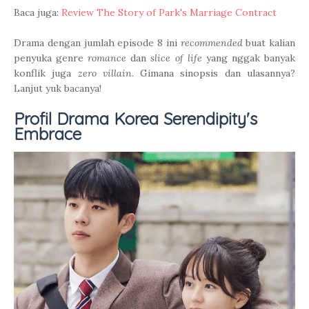
Baca juga:
Review The Story of Park's Marriage Contract
Drama dengan jumlah episode 8 ini
recommended
buat kalian
penyuka genre
romance
dan
slice of life
yang nggak banyak
konflik juga
zero villain
. Gimana sinopsis dan ulasannya?
Lanjut yuk bacanya!
Profil Drama Korea Serendipity's
Embrace