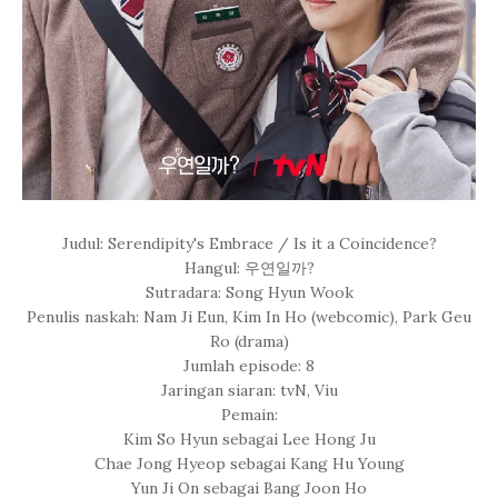
Judul: Serendipity's Embrace / Is it a Coincidence?
Hangul: 우연일까?
Sutradara: Song Hyun Wook
Penulis naskah: Nam Ji Eun, Kim In Ho (webcomic), Park Geu
Ro (drama)
Jumlah episode: 8
Jaringan siaran: tvN, Viu
Pemain:
Kim So Hyun sebagai Lee Hong Ju
Chae Jong Hyeop sebagai Kang Hu Young
Yun Ji On sebagai Bang Joon Ho