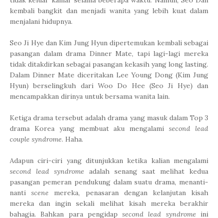
tidak keluar kamar selama beberapa waktu. Namun, Seo Dan
kembali bangkit dan menjadi wanita yang lebih kuat dalam
menjalani hidupnya.
Seo Ji Hye dan Kim Jung Hyun dipertemukan kembali sebagai
pasangan dalam drama Dinner Mate, tapi lagi-lagi mereka
tidak ditakdirkan sebagai pasangan kekasih yang long lasting.
Dalam Dinner Mate diceritakan Lee Young Dong (Kim Jung
Hyun) berselingkuh dari Woo Do Hee (Seo Ji Hye) dan
mencampakkan dirinya untuk bersama wanita lain.
Ketiga drama tersebut adalah drama yang masuk dalam Top 3
drama Korea yang membuat aku mengalami
second lead
couple syndrome
. Haha.
Adapun ciri-ciri yang ditunjukkan ketika kalian mengalami
second lead syndrome
adalah senang saat melihat kedua
pasangan pemeran pendukung dalam suatu drama, menanti-
nanti
scene
mereka, penasaran dengan kelanjutan kisah
mereka dan ingin sekali melihat kisah mereka berakhir
bahagia. Bahkan para pengidap
second lead syndrome
ini