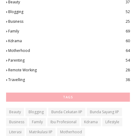
Beauty
37
Blogging
52
Business
25
Family
69
Kdrama
60
Motherhood
64
Parenting
54
Remote Working
28
Travelling
38
TAGS
Beauty
Blogging
Bunda Cekatan IIP
Bunda Sayang IIP
Business
Family
Ibu Profesional
Kdrama
Lifestyle
Literasi
Matrikulasi IIP
Motherhood