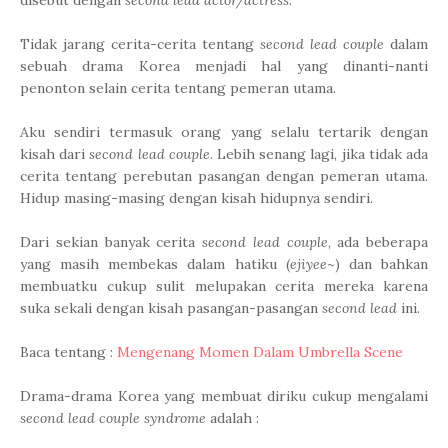
disebut dengan
second lead actor/actress
.
Tidak jarang cerita-cerita tentang
second lead couple
dalam
sebuah drama Korea menjadi hal yang dinanti-nanti
penonton selain cerita tentang pemeran utama.
Aku sendiri termasuk orang yang selalu tertarik dengan
kisah dari
second lead couple
. Lebih senang lagi, jika tidak ada
cerita tentang perebutan pasangan dengan pemeran utama.
Hidup masing-masing dengan kisah hidupnya sendiri.
Dari sekian banyak cerita
second lead couple
, ada beberapa
yang masih membekas dalam hatiku (
ejiyee
~) dan bahkan
membuatku cukup sulit melupakan cerita mereka karena
suka sekali dengan kisah pasangan-pasangan
second lead
ini.
Baca tentang :
Mengenang Momen Dalam Umbrella Scene
Drama-drama Korea yang membuat diriku cukup mengalami
second lead couple syndrome
adalah :