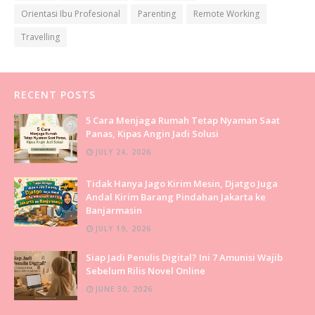
Orientasi Ibu Profesional
Parenting
Remote Working
Travelling
RECENT POSTS
5 Cara Menjaga Rumah Tetap Nyaman Saat
Panas, Kipas Angin Jadi Solusi
JULY 24, 2026
Tidak Hanya Jago Kirim Mesin, Djatgo Juga
Andal Kirim Barang Pindahan Jakarta ke
Banjarmasin
JULY 19, 2026
Siap Jadi Penulis Digital? Ini 7 Amunisi Wajib
Sebelum Rilis Novel Online
JUNE 30, 2026