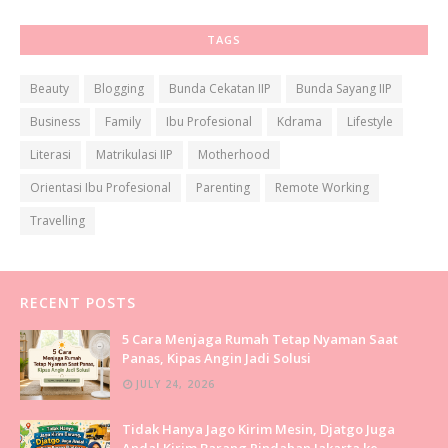
TAGS
Beauty
Blogging
Bunda Cekatan IIP
Bunda Sayang IIP
Business
Family
Ibu Profesional
Kdrama
Lifestyle
Literasi
Matrikulasi IIP
Motherhood
Orientasi Ibu Profesional
Parenting
Remote Working
Travelling
RECENT POSTS
5 Cara Menjaga Rumah Tetap Nyaman Saat
Panas, Kipas Angin Jadi Solusi
JULY 24, 2026
Tidak Hanya Jago Kirim Mesin, Djatgo Juga
Andal Kirim Barang Pindahan Jakarta ke