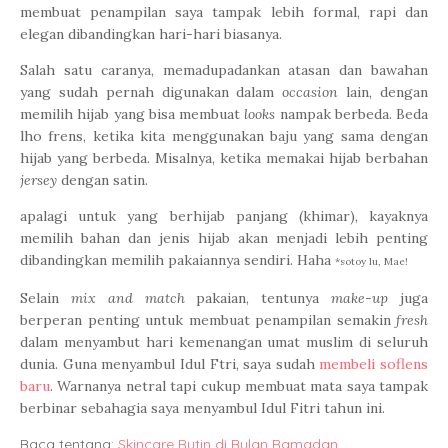
membuat penampilan saya tampak lebih formal, rapi dan
elegan dibandingkan hari-hari biasanya.
Salah satu caranya, memadupadankan atasan dan bawahan
yang sudah pernah digunakan dalam
occasion
lain, dengan
memilih hijab yang bisa membuat
looks
nampak berbeda. Beda
lho frens, ketika kita menggunakan baju yang sama dengan
hijab yang berbeda. Misalnya, ketika memakai hijab berbahan
jersey
dengan satin.
apalagi untuk yang berhijab panjang (khimar), kayaknya
memilih bahan dan jenis hijab akan menjadi lebih penting
dibandingkan memilih pakaiannya sendiri. Haha
*sotoy lu, Mae!
Selain
mix and match
pakaian, tentunya
make-up
juga
berperan penting untuk membuat penampilan semakin
fresh
dalam menyambut hari kemenangan umat muslim di seluruh
dunia. Guna menyambul Idul Ftri, saya sudah
membeli soflens
baru
. Warnanya netral tapi cukup membuat mata saya tampak
berbinar sebahagia saya menyambul Idul Fitri tahun ini.
Baca tentang:
Skincare Rutin di Bulan Ramadan