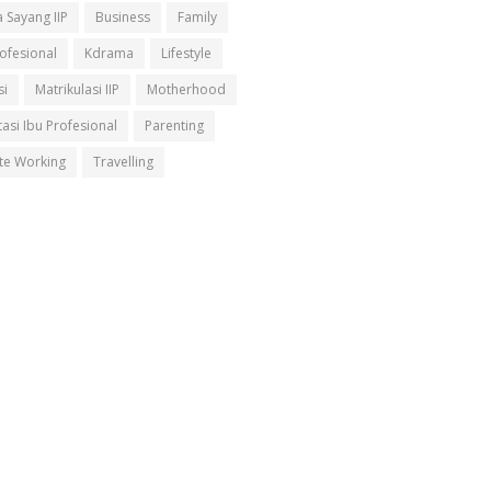
 Sayang IIP
Business
Family
rofesional
Kdrama
Lifestyle
si
Matrikulasi IIP
Motherhood
asi Ibu Profesional
Parenting
e Working
Travelling