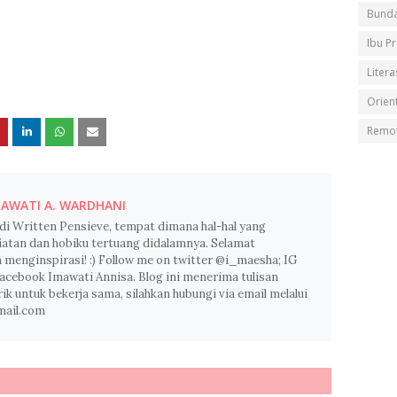
Bunda
Ibu P
Litera
Orient
Remot
AWATI A. WARDHANI
di Written Pensieve, tempat dimana hal-hal yang
iatan dan hobiku tertuang didalamnya. Selamat
enginspirasi! :) Follow me on twitter @i_maesha; IG
acebook Imawati Annisa. Blog ini menerima tulisan
arik untuk bekerja sama, silahkan hubungi via email melalui
mail.com