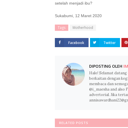
setelah menjadi ibu?
Sukabumi, 12 Maret 2020
Tags
Motherhood
Facebook
Twitter
DIPOSTING OLEH
IM
Halo! Selamat datang 
berkaitan dengan keg
membaca dan semoga m
@i_maesha and also F
advertorial. Jika tert
annisawardhani22@g
RELATED POSTS