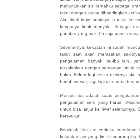
menunjukkan sisi lemahku sebagai orang
takut dengan kecoa dibandingkan keti
Aku tidak ingin nantinya ia takut ket
lampunya tidak menyala. Sebagai ora
panutan yang baik. Itu saja prinsip yang
Sebenarnya, kekuatan ini sudah muncul 
takut saat akan merasakan sakitnya
pengalaman banyak ibu-ibu lain, ya
terkalahkan dengan semangat untuk se
bulan. Belum lagi ketika akhirnya aku 
bedah caesar, lagi-lagi aku harus berj
Menjadi ibu adalah suatu pengalaman 
pengalaman seru yang harus "
dinikma
untuk bisa lanjut ke
level
selanjutnya. 
bersyukur.
Begitulah kira-kira ceritaku mendapat
kekuatan lain yang dimiliki seorang ibu