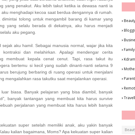
 yang penakut. Aku lebih takut ketika ia dewasa nanti ia
ka aku menghadapi kecoa saat berdua dengannya di rumah.
ika dimintai tolong untuk mengambil barang di kamar yang
Beaut
ng yang selalu berada di dekatnya, aku harus menjadi
Blogg
 selalu aku pegang.
Busin
sejak aku hamil. Sebagai manusia normal, wajar jika kita
Family
 kontraksi dan melahirkan. Apalagi mendengar cerita
ng membuat kepala cenat cenut. Tapi, rasa takut itu
Kdra
gera bertemu si kecil yang sudah dinanti-nanti selama 9
Mothe
harus berujung berbaring di ruang operasi untuk menjalani
Parent
uang mengalahkan rasa takutku saat menjalankan operasi.
Remot
luar biasa. Banyak pelajaran yang bisa diambil, banyak
Travel
ti
", banyak tantangan yang membuat kita harus
survive
Sebuah perjalanan yang membuat kita harus lebih banyak
 kekuatan super setelah memiliki anak, aku yakin banyak
Beaut
. Kalau kalian bagaimana, Moms? Apa kekuatan super kalian