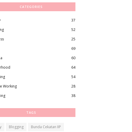
CATEGORIES
y
37
ing
52
ess
25
69
ma
60
rhood
64
ing
54
e Working
28
ling
38
TAGS
y
Blogging
Bunda Cekatan IIP