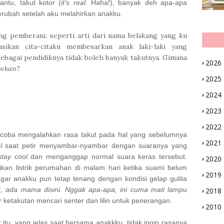
antu, takut kotor (
it's real
. Haha!), banyak deh apa-apa
erubah setelah aku melahirkan anakku.
ng pemberani, seperti arti dari nama belakang yang ku
sikan cita-citaku membesarkan anak laki-laki yang
ebagai pendidiknya tidak boleh banyak takutnya. Gimana
2026
yekan
?
2025
2024
2023
2022
encoba mengalahkan rasa takut pada hal yang sebelumnya
2021
l
saat petir menyambar-nyambar dengan suaranya yang
stay cool
dan menganggap normal suara keras tersebut.
2020
kan listrik perumahan di malam hari ketika suami belum
2019
agar anakku pun tetap tenang dengan kondisi gelap gulita
, ada mama disini. Nggak apa-apa, ini cuma mati lampu
2018
 ketakutan mencari senter dan lilin untuk penerangan.
2010
r
itu, yang jelas saat bersama anakkku, tidak ingin rasanya