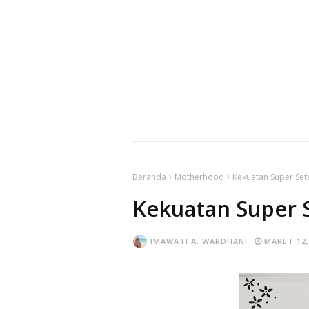
Beranda
Motherhood
Kekuatan Super Set
Kekuatan Super 
IMAWATI A. WARDHANI
MARET 12,