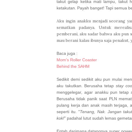
takut gelap ketika mati lampu, takut h
ketakutan. Payah banget! Tapi semua b
Aku ingin anakku menjadi seorang ya
sematkan padanya. Untuk merealisa
pemberani, aku sadar bahwa aku pun s
mau berani kalau ibunya saja penakut,
Baca juga :
Mom's Roller Coaster
Behind the SAHM
Sedikit demi sedikit aku pun mulai m
aku takutkan. Berusaha tetap
stay coo
menggelegar, agar anakku pun tetap
Berusaha tidak panik saat PLN memati
pulang kerja dan anak masih terjaga, 
seperti itu. "
Tenang, Nak. Jangan takut
kok!
" padahal lutut sudah lemas gemetar
Entah darimana datangnya
super powe